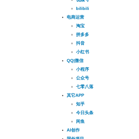
bilibili
电商运营
淘宝
拼多多
抖音
小红书
QQ|微信
小程序
公众号
七零八落
其它APP
知乎
今日头条
闲鱼
AI创作
国外项目