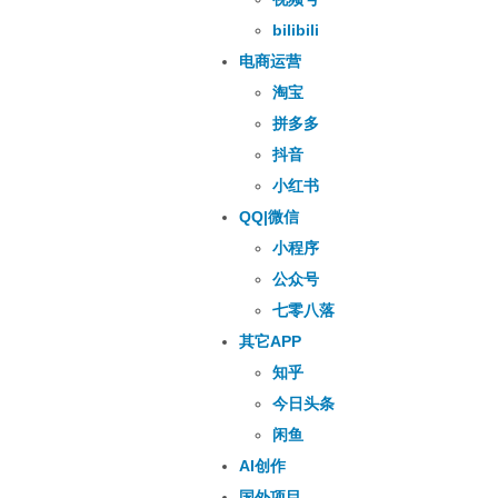
bilibili
电商运营
淘宝
拼多多
抖音
小红书
QQ|微信
小程序
公众号
七零八落
其它APP
知乎
今日头条
闲鱼
AI创作
国外项目