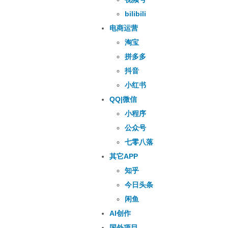
bilibili
电商运营
淘宝
拼多多
抖音
小红书
QQ|微信
小程序
公众号
七零八落
其它APP
知乎
今日头条
闲鱼
AI创作
国外项目