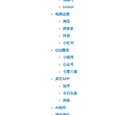
bilibili
电商运营
淘宝
拼多多
抖音
小红书
QQ|微信
小程序
公众号
七零八落
其它APP
知乎
今日头条
闲鱼
AI创作
国外项目