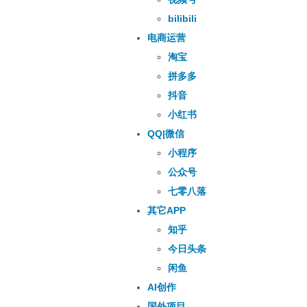
bilibili
电商运营
淘宝
拼多多
抖音
小红书
QQ|微信
小程序
公众号
七零八落
其它APP
知乎
今日头条
闲鱼
AI创作
国外项目