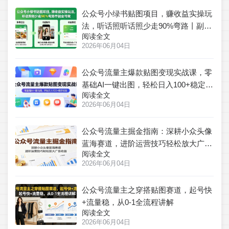
公众号小绿书贴图项目，赚收益实操玩
法，听话照听话照少走90%弯路丨副业
阅读全文
可做
2026年06月04日
公众号流量主爆款贴图变现实战课，零
基础AI一键出图，轻松日入100+稳定收
阅读全文
益
2026年06月04日
公众号流量主掘金指南：深耕小众头像
蓝海赛道，进阶运营技巧轻松放大广告
阅读全文
收益
2026年06月04日
公众号流量主之穿搭贴图赛道，起号快
+流量稳，从0-1全流程讲解
阅读全文
2026年06月04日