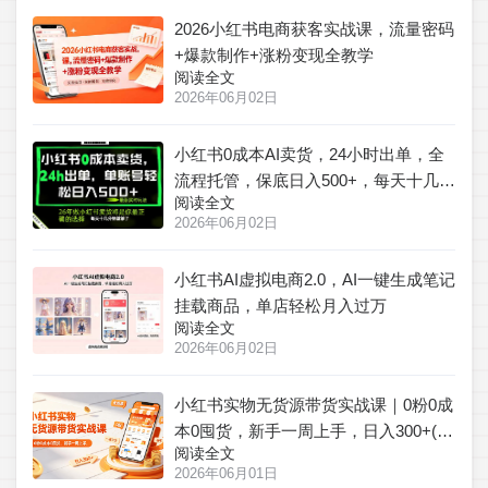
2026小红书电商获客实战课，流量密码
+爆款制作+涨粉变现全教学
阅读全文
2026年06月02日
小红书0成本AI卖货，24小时出单，全
流程托管，保底日入500+，每天十几分
阅读全文
钟就够了【揭秘】
2026年06月02日
小红书AI虚拟电商2.0，AI一键生成笔记
挂载商品，单店轻松月入过万
阅读全文
2026年06月02日
小红书实物无货源带货实战课｜0粉0成
本0囤货，新手一周上手，日入300+(更
阅读全文
新)
2026年06月01日