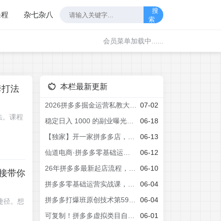
搜
课程
杂七杂八
索
会员菜单加载中......
本栏最新更新
套打法
2026拼多多掘金运营私教大课-7月，流量推广定价申诉全覆盖，一套打法稳定店铺长期出单
07-02
法。课程
稳定日入 1000 的副业曝光！拼多多虚拟多店矩阵，全套实操教学直接带你落地
06-18
【独家】开一家拼多多店，简历+PPT用AI制作，月入2W+
06-13
仙道电商·拼多多零基础运营实战课
06-12
26年拼多多最新起店流程，从0-1让你全方位学习和了解(06月10日更新)
06-10
直接带你
拼多多零基础运营实战课，从基础到进阶提升，从开店到爆单一站式教学
06-04
拼多多打爆班原创技术第59期：拼多多原价卡活动矩阵，轻松突破流量瓶颈稳定起量
06-04
捷径。想
可复制！拼多多虚拟类目自动赚钱系统，机器人回复+发货月入 1-5W
06-01