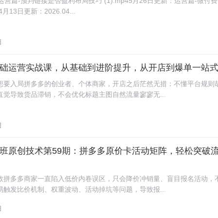
运营篇-预判链接是否盈利布局技巧 (1).mp45月26日更新：运营篇-微付
月13日更新：2026.04...
日
础运营实战课，从基础到进阶提升，从开店到爆单一站
想要入局拼多多的创业者、个体商家，开店之后茫然无措：不懂平台规则
直觉导致货品滞销，不会优化标题主图自然流量寥寥无...
日
班原创技术第59期：拼多多原价卡活动矩阵，轻松突破
数拼多多商家一直陷入低价内卷误区，只会降价冲销量、盲目报名活动，
易触发比价机制、权重波动、活动掉坑等问题，导致报...
日