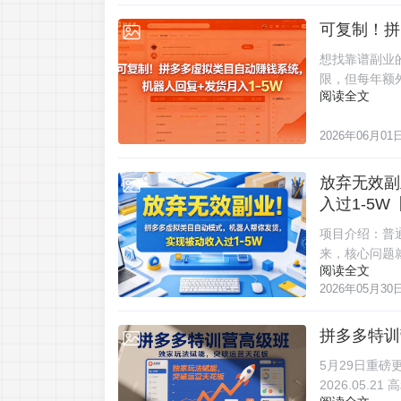
可复制！拼
2026-06-01
想找靠谱副业
限，但每年额
阅读全文
2026年06月01
放弃无效副
2026-05-30
入过1-5W
项目介绍：普
来，核心问题
阅读全文
2026年05月30
拼多多特训
2026-05-29
5月29日重磅更
2026.05.21