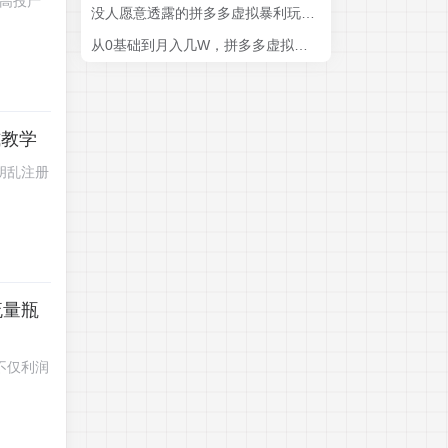
费高投产
没人愿意透露的拼多多虚拟暴利玩法，机器人 24 小时发货，月入 1-5W 太简单
从0基础到月入几W，拼多多虚拟类目全靠机器人自动发货，看完就上手，月1-5W【揭秘】
式教学
胡乱注册
流量瓶
不仅利润