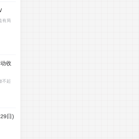
W
益有局
被动收
做不起
9日)