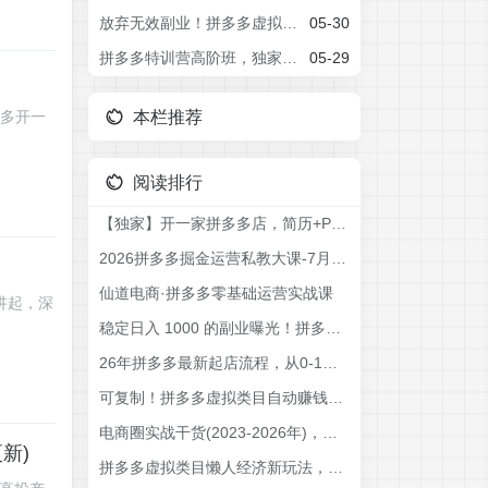
放弃无效副业！拼多多虚拟类目自动模式，机器人帮你发货，实现被动收入过1-5W【揭秘】
05-30
拼多多特训营高阶班，独家玩法赋能，突破运营天花板(更新26年5月29日)
05-29
本栏推荐
多多开一
阅读排行
【独家】开一家拼多多店，简历+PPT用AI制作，月入2W+
2026拼多多掘金运营私教大课-7月，流量推广定价申诉全覆盖，一套打法稳定店铺长期出单
仙道电商·拼多多零基础运营实战课
讲起，深
稳定日入 1000 的副业曝光！拼多多虚拟多店矩阵，全套实操教学直接带你落地
26年拼多多最新起店流程，从0-1让你全方位学习和了解(06月10日更新)
可复制！拼多多虚拟类目自动赚钱系统，机器人回复+发货月入 1-5W
电商圈实战干货(2023-2026年)，覆盖淘系、拼多多、抖音、小红书等多平台，助力电商人避开坑、提效率、稳盈利(更新5月29日)
新)
拼多多虚拟类目懒人经济新玩法，无需人工值守，机器人自动发货月入 1-5W