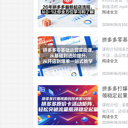
6月8日更新：
新版流程.mp44
阅读全文
2026年06月10
拼多多零基
2026-06-04
课程介绍很多
开店，选品凭
阅读全文
2026年06月04
拼多多打爆
2026-06-04
颈稳定起量
课程介绍：多
被压缩，还容
阅读全文
2026年06月04