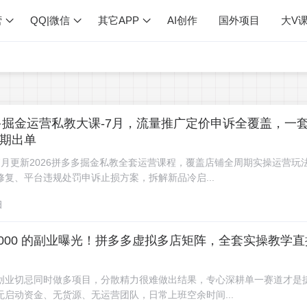
营
QQ|微信
其它APP
AI创作
国外项目
大V
多多掘金运营私教大课-7月，流量推广定价申诉全覆盖，一
期出单
7月更新2026拼多多掘金私教全套运营课程，覆盖店铺全周期实操运营玩
修复、平台违规处罚申诉止损方案，拆解新品冷启...
日
1000 的副业曝光！拼多多虚拟多店矩阵，全套实操教学
创业切忌同时做多项目，分散精力很难做出结果，专心深耕单一赛道才是
无启动资金、无货源、无运营团队，日常上班空余时间...