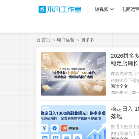
短视频
电商运
首页
电商运营
拼多多
>
>
2026拼
2026-07-02
稳定店铺长
课程内容简介
讲解流量下滑
阅读全文
2026年07月02
稳定日入 
2026-06-18
落地
普通人做线上
做电商却苦于