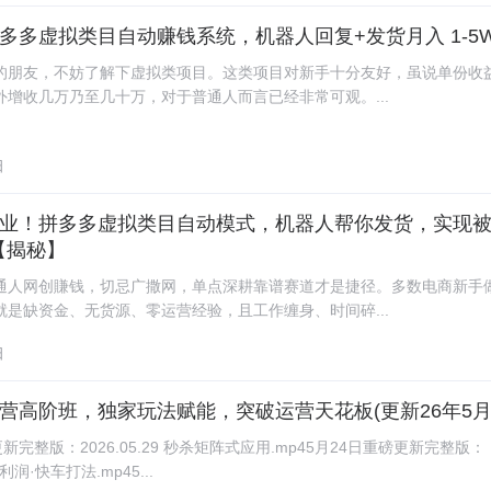
多多虚拟类目自动赚钱系统，机器人回复+发货月入 1-5
的朋友，不妨了解下虚拟类项目。这类项目对新手十分友好，虽说单份收
外增收几万乃至几十万，对于普通人而言已经非常可观。...
日
业！拼多多虚拟类目自动模式，机器人帮你发货，实现
【揭秘】
通人网创賺钱，切忌广撒网，单点深耕靠谱赛道才是捷径。多数电商新手
就是缺资金、无货源、零运营经验，且工作缠身、时间碎...
日
营高阶班，独家玩法赋能，突破运营天花板(更新26年5月2
新完整版：2026.05.29 秒杀矩阵式应用.mp45月24日重磅更新完整版：
 高利润·快车打法.mp45...