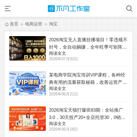
首页
电商运营
淘宝
>
>
2026淘宝无人直播挂播项目！零违规不
封号，全自动躺賺，全年旺季可矩阵放
阅读全文
大，日入1000+【揭秘】
2026年07月02日
某电商学院淘宝培训VIP课程，各种经
典有用的流量获取秘籍，改善运营产品
阅读全文
没利润的处境(2026年6月)
2026年06月21日
2026淘宝天猫打爆班83期：全站推广
3.0，30天投产20+全店托管30，0销量
阅读全文
到爆款群全链路
2026年06月18日