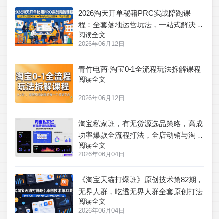
2026淘天开单秘籍PRO实战陪跑课
程：全套落地运营玩法，一站式解决淘
阅读全文
宝流量低、不出单难题
2026年06月12日
青竹电商·淘宝0-1全流程玩法拆解课程
阅读全文
2026年06月12日
淘宝私家班，有无货源选品策略，高成
功率爆款全流程打法，全店动销与淘短
阅读全文
+付费引流(更新2026年6月1日)
2026年06月04日
《淘宝天猫打爆班》原创技术第82期，
无界人群，吃透无界人群全套原创打法
阅读全文
2026年06月04日