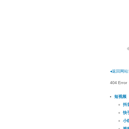
◂返回网站
404 E
短视频
抖
快
小
视