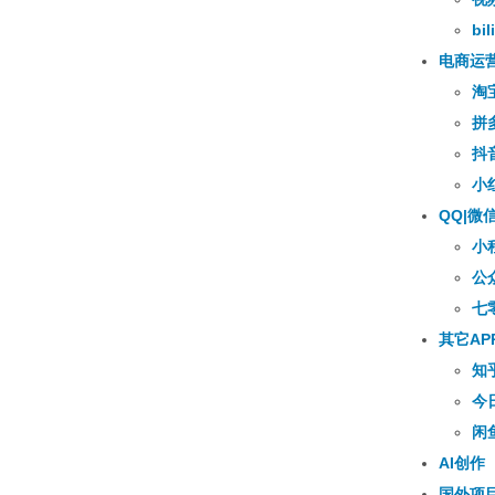
bili
电商运
淘
拼
抖
小
QQ|微
小
公
七
其它AP
知
今
闲
AI创作
国外项