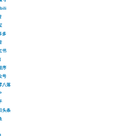
bili
营
宝
多多
音
红书
信
程序
众号
零八落
P
乎
日头条
鱼
目