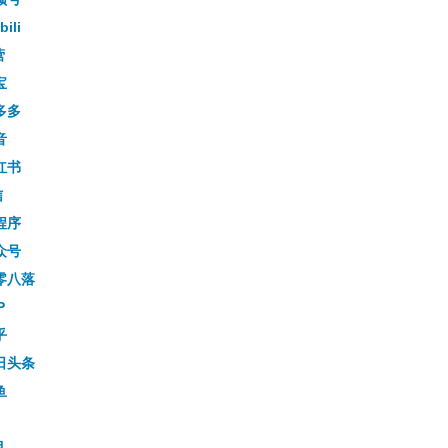
bili
营
宝
多多
音
红书
信
程序
众号
零八落
P
乎
日头条
鱼
目