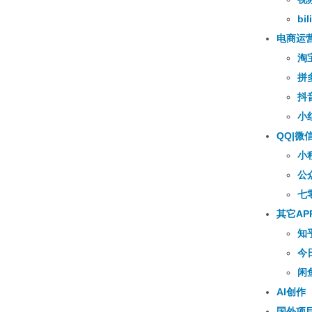
bili
电商运
淘
拼
抖
小
QQ|微
小
公
七
其它AP
知
今
闲
AI创作
国外项