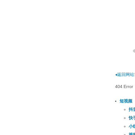
◂返回网站
404 E
短视频
抖
快
小
视